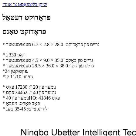
שיקן בליצפּאָסט צו אונדז
פּראָדוקט דעטאַל
פּראָדוקט טאַגס
* גרייס פון פּראָדוקט: 28.0 × 2.8 × 6.7 סענטימעטער
* וואָג: 330 ג
* גרייס פון באָקס: 35.0 × 9.0 × 4.5 סענטימעטער
* גרייס פון קטן: 38.0 × 36.0 × 28.5 סענטימעטער
*24 פּקס/קטן.
*גוו/נוו: 11/10 קג
* נומער פון 20 ": 17230 פּקס
* נומער פון 40 ": 34462 פּקס
* נומער פון 40HQ: 41846 פּקס
* פאָב פּאָרט: נינגבאָ
* לידינג צייט: 35-45 טעג