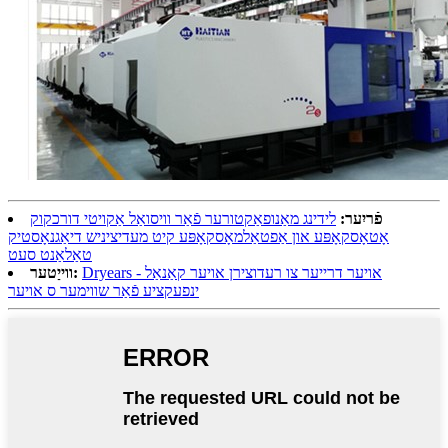
פֿריִער:
לידינג מאַנופאַקטורער פֿאַר וויסואַל אַקויטי דורכקוק
אָטאָסקאָפּע און אַפטאַלמאָסקאָפּע קיט מעדיציניש דיאַגנאָסטיק
טאַלאַנט סעט
Dryears - אויער דרייער צו רעדוצירן אויער קאַנאַל
ווייַטער:
ינפעקציע פֿאַר שווימער ס אויער