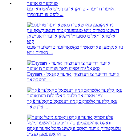
אויער דרייער - טרוקן אויערן מיט גלאַט וואַרעם
לופט צו רעדוצירן ...
ניו אָנקומען פּאָרטאַטיוו מאָטאָריזעד טריפּלע דזשעט
סטרים מיט ...
Dryears - אויער דרייער צו רעדוצירן אויער קאַנאַל
ינפעקטאַד ...
צאָן קלינער אַלטראַסאַניק דענטאַל סקאַלער פֿאַר
ציין טאַר ...
עלעקטריק אויער וואַקס וואַשינג מיטל אויער וואַקס
אַראָפּנעמען געצייַג ...