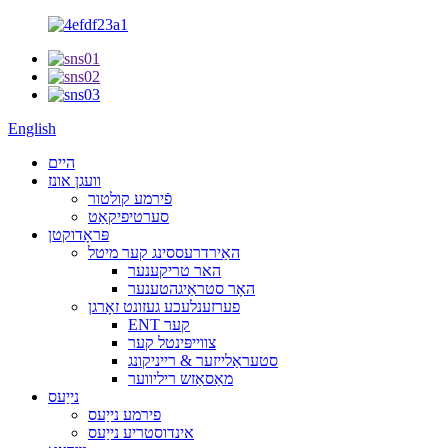
English
היים
וועגן אונז
פֿירמע קולטור
סערטיפיקאַט
פּראָדוקטן
האַירדרעססינג קער מיטל
האר טריקענער
האָר סטראַיגהטענער
פערזענלעכע געזונט זאָרגן
ENT קער
צווייפּינטל קער
סטעראַלייזער & רייניקונג
מאַסאַזש ריליווער
נייַעס
פירמע נייַעס
אינדוסטריע נייַעס