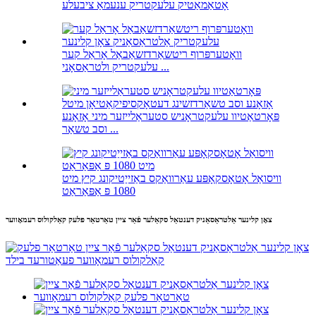
אָטאַמאַטיק עלעקטריק ענעמאַ ציבעלע
וואָטערפּרוף ריטשאַרדזשאַבאַל אָראַל קער
עלעקטריק ולטראַסאָני ...
פּאָרטאַטיוו עלעקטראָניש סטעראַלייזער מיני אָזאָנע
וסב טשאַר ...
וויסואַל אָטאָסקאָפּע עאַרוואַקס באַזייַטיקונג קיץ מיט
1080 פּ אַפּאַראַט
צאָן קלינער אַלטראַסאַניק דענטאַל סקאַלער פֿאַר ציין טאַרטאַר פלעק קאַלקולוס רעמאָווער