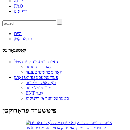
ווידעא
FAQ
רוף אונז
היים
פּראָדוקטן
קאַטעגאָריעס
האַירדרעססינג קער מיטל
האר טריקענער
האָר סטראַיגהטענער
פערזענלעכע געזונט זאָרגן
מאַסאַזש ריליווער
צווייפּינטל קער
ENT קער
סטעראַלייזער & רייניקונג
פיטשערד פּראָדוקטן