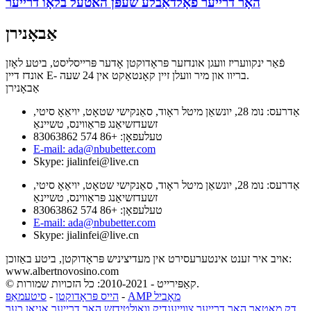
האָר דרייער פאָלדאַבלע שעפּן האטעל בלאָו דרייער
אַבאָנירן
פֿאַר ינקוועריז וועגן אונדזער פּראָדוקטן אָדער פּרייסליסט, ביטע לאָזן
אונדז דיין E- בריוו און מיר וועלן זיין קאָנטאַקט אין 24 שעה.
אַבאָנירן
אַדרעס: נומ 28, יונשאַן מיטל ראָוד, סאַנקישי שטאָט, יויאַאָ סיטי,
זשעדזשיאַנג פּראַווינס, טשיינאַ
טעלעפאָן: +86 574 83063862
E-mail: ada@nbubetter.com
Skype: jialinfei@live.cn
אַדרעס: נומ 28, יונשאַן מיטל ראָוד, סאַנקישי שטאָט, יויאַאָ סיטי,
זשעדזשיאַנג פּראַווינס, טשיינאַ
טעלעפאָן: +86 574 83063862
E-mail: ada@nbubetter.com
Skype: jialinfei@live.cn
אויב איר זענט אינטערעסירט אין מעדיציניש פּראָדוקטן, ביטע באַזוכן:
www.albertnovosino.com
© קאַפּירייט - 2010-2021: כל הזכויות שמורות.
AMP מאָביל
-
הייס פּראָדוקטן
-
סיטעמאַפּ
דק מאָטאָר האָר דרייער
,
צווייענדיק וואָולטידזש האָר דרייער
,
אַניאָן כער