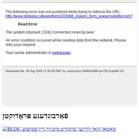
פֿאַרבונדענע פּראָדוקטן