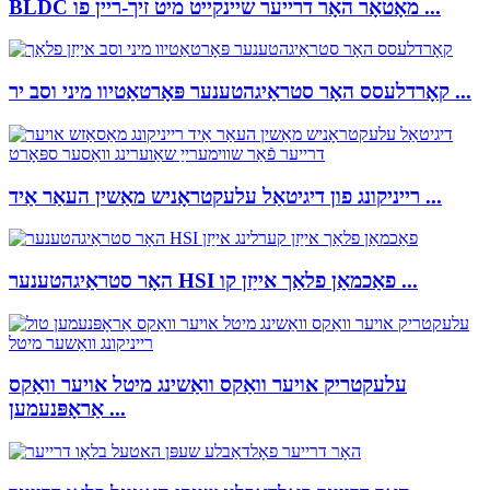
BLDC מאָטאָר האָר דרייער שיינקייט מיט זיך-ריין פו ...
קאָרדלעסס האָר סטראַיגהטענער פּאָרטאַטיוו מיני וסב יר ...
רייניקונג פון דיגיטאַל עלעקטראָניש מאַשין העאַר אַיד ...
האָר סטראַיגהטענער HSI פאַכמאַן פלאַך אייַזן קו ...
עלעקטריק אויער וואַקס וואַשינג מיטל אויער וואַקס
אַראָפּנעמען ...