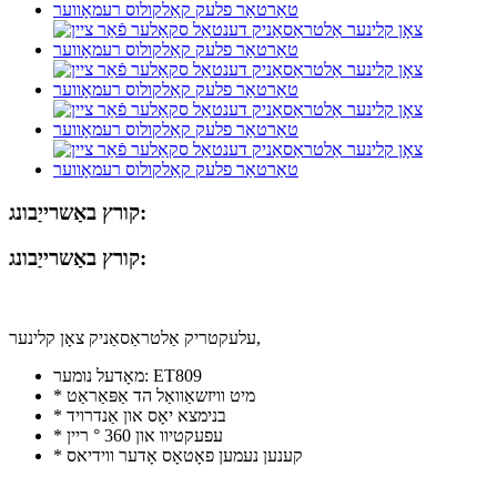
קורץ באַשרייַבונג:
קורץ באַשרייַבונג:
עלעקטריק אַלטראַסאַניק צאָן קלינער,
מאָדעל נומער: ET809
* מיט וויזשאַוואַל הד אַפּאַראַט
* בנימצא יאָס און אַנדרויד
* עפעקטיוו און 360 ° ריין
* קענען נעמען פאָטאָס אָדער ווידיאס