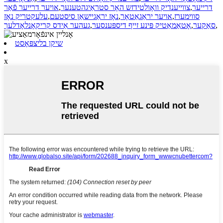
דרייער
,
צווייענדיק וואָולטידזש האָר סטראַיגהטענער
,
אויער דרייער פֿאַר
סווימערז
,
אויער יראַגאַטאָר
,
נאָז יראַגיישאַן סיסטעם
,
עלעקטריק נאָז
,
סאַקער
,
אָטאַמאַטיק פּינע זייף דיספּענסער
,
געהער אַידס קריקאָנלאָדלעך
שיקן בליצפּאָסט
x