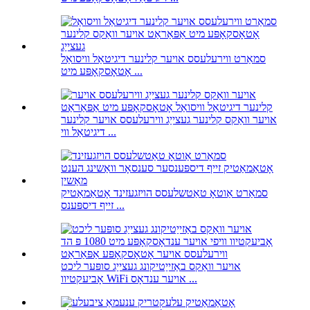
סמאַרט ווירעלעסס אויער קלינער דיגיטאַל וויסואַל
אָטאָסקאָפּע מיט ...
אויער וואַקס קלינער געצייַג ווירעלעסס אויער קלינער
דיגיטאַל ווי ...
סמאַרט אַוטאָ טאַטשלעסס הויזגעזינד אָטאַמאַטיק
זייף דיספּענס ...
אויער וואַקס באַזייַטיקונג געצייַג סופּער ליכט
אָביעקטיוו WiFi אויער ענדאָס ...