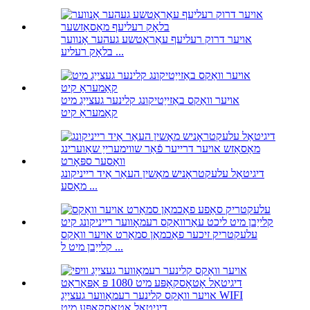
אויער דרוק רעליעף עאַראַטשע געהער אָנווער
בלאָק רעליע ...
אויער וואַקס באַזייַטיקונג קלינער געצייַג מיט
קאַמעראַ קיט
דיגיטאַל עלעקטראָניש מאַשין העאַר אַיד רייניקונג
מאַסע ...
עלעקטריק זיכער פאַכמאַן סמאַרט אויער וואַקס
קלייַבן מיט ל ...
אויער וואַקס קלינער רעמאָווער געצייַג WIFI
דיגיטאַל אָטאָסקאָפּע מיט ...