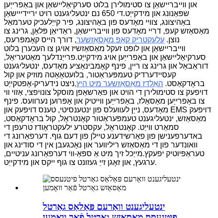
און ווייבריישאַן צו סטימולירן בלוט סערקיאַליישאַן און באַפרייַען
שפּאַנונג און מידקייַט.די 650 נם ינטעליגענט רויט יריידייישאַן
באַהיצונג, צוויי מאָדעס פון באַהיצונג, פיר קייַלעכיק טערמאַל
מאַסאַזש קעפ, דריי מאָדעס פון ווייבריישאַן, ראַדיאַן פּלאַן, גרינג צו
נוצן.
עלעקטריק קאָפּ מאַסאַזשער
, דורך הייס קאָמפּרעס,
ווייבריישאַן און לופט זעקל מאַסאַזשיז אויגן צו העכערן בלוט
סערקיאַליישאַן און באַפרייַען אויג מידקייַט.פרייַנדלעך מאַטעריאַל,
דוראַבאַל און גרינג צו ריין, פינף קאָמבינאַציע מאָדעס, ינטעליגענט
קעסיידערדיק טעמפּעראַטור, בלועטאָאָטה מוזיק און קול
בראָדקאַסט.
האַלדז מאַסאַזשער מיט היץ
,
ניצט נידעריק-אָפטקייַט
דויפעק צו סטימולירן די הויט און פאַרשאַפן מוסקל צונויפצי, אַזוי ווי
צו באַפרייַען מאַסאַלז, באַפרייַען ווייטיק און אָפּרוען נערוועס. פינף
מאָדעס, נייַן לעוועלס פון ינטענסיטי, טענס דויפעק און EMS דויפעק
מאַסאַזש, ינטעליגענט טעמפּעראַטור קאָנטראָל, קול בראָדקאַסט,
סמאַרט ווייַט. קאָנטראָל, עקסטרע ילעקטראָודז טרעפן די
באדערפענישן פון פאַרשידענע טיילן פון דעם גוף.
דערפאַרונג די
וואונדער פון די מאַסאַזש ריליווער און נאָכגעבן אין די סודינג און
טעראַפּיוטיק יפעקץ.מייַכל זיך מיט אַ ספּאַ-ווי דערפאַרונג עניטיים,
ערגעץ, און זאָגן זייַ געזונט צו גוף ייקס און מידקייַט.
ינטעליגענט וואַרעם פּאַלאַס גאַרטל
פיטנעסס מאַסאַזש גאַרטל פֿאַר וואָמען