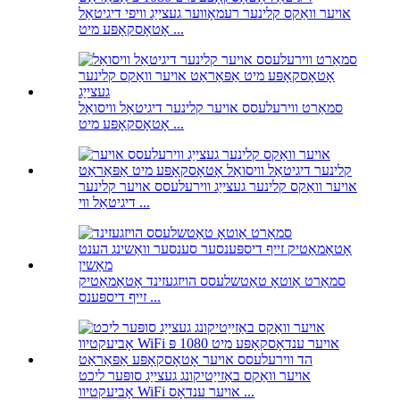
אויער וואַקס קלינער רעמאָווער געצייַג וויפי דיגיטאַל
אָטאָסקאָפּע מיט ...
סמאַרט ווירעלעסס אויער קלינער דיגיטאַל וויסואַל
אָטאָסקאָפּע מיט ...
אויער וואַקס קלינער געצייַג ווירעלעסס אויער קלינער
דיגיטאַל ווי ...
סמאַרט אַוטאָ טאַטשלעסס הויזגעזינד אָטאַמאַטיק
זייף דיספּענס ...
אויער וואַקס באַזייַטיקונג געצייַג סופּער ליכט
אָביעקטיוו WiFi אויער ענדאָס ...