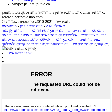
Skype: jialinfei@live.cn
אויב איר זענט אינטערעסירט אין מעדיציניש פּראָדוקטן, ביטע באַזוכן:
www.albertnovosino.com
© קאַפּירייט - 2010-2021: כל הזכויות שמורות.
AMP מאָביל
-
הייס פּראָדוקטן
-
סיטעמאַפּ
דק מאָטאָר האָר דרייער
,
צווייענדיק וואָולטידזש האָר דרייער
,
אַניאָן כער
דרייער
,
צווייענדיק וואָולטידזש האָר סטראַיגהטענער
,
אויער דרייער פֿאַר
סווימערז
,
אויער יראַגאַטאָר
,
נאָז יראַגיישאַן סיסטעם
,
עלעקטריק נאָז
,
סאַקער
,
אָטאַמאַטיק פּינע זייף דיספּענסער
,
געהער אַידס קריקאָנלאָדלעך
שיקן בליצפּאָסט
x