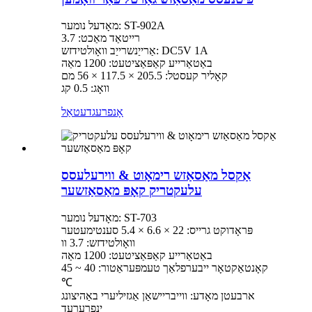
מאָדעל נומער: ST-902A
רייטאַד מאַכט: 3.7
אַרייַנשרייַב וואָולטידזש: DC5V 1A
באַטאַרייע קאַפּאַציטעט: 1200 מאַה
קאָליר קעסטל: 205.5 × 117.5 × 56 מם
וואָג: 0.5 קג
אָנפרעג
דעטאַל
אַקסל מאַסאַזש רימאָוט & ווירעלעסס
עלעקטריק קאָפּ מאַסאַזשער
מאָדעל נומער: ST-703
פּראָדוקט גרייס: 22 × 6.6 × 5.4 סענטימעטער
וואָולטידזש: 3.7 וו
באַטאַרייע קאַפּאַציטעט: 1200 מאַה
קאָנטאַקטאָר ייבערפלאַך טעמפּעראַטור: 40 ~ 45
℃
ארבעטן מאָדע: ווייבריישאַן אַגזיליערי באַהיצונג
ינפרערעד