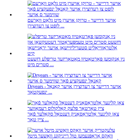
אויער דרייער - טרוקן אויערן מיט גלאַט וואַרעם
לופט צו רעדוצירן ...
ניו אָנקומען פּאָרטאַטיוו מאָטאָריזעד טריפּלע דזשעט
סטרים מיט ...
Dryears - אויער דרייער צו רעדוצירן אויער קאַנאַל
ינפעקטאַד ...
צאָן קלינער אַלטראַסאַניק דענטאַל סקאַלער פֿאַר
ציין טאַר ...