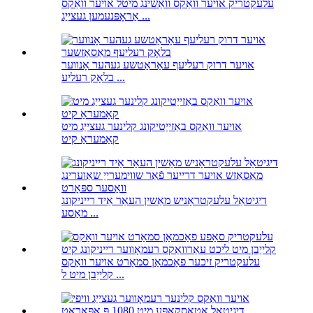
עלעקטריק אויער וואַקס וואַשינג מיטל אויער וואַקס
אַראָפּנעמען געצייַג ...
אויער דרוק רעליעף עאַראַטשע געהער אָנווער
בלאָק רעליע ...
אויער וואַקס באַזייַטיקונג קלינער געצייַג מיט
קאַמעראַ קיט
דיגיטאַל עלעקטראָניש מאַשין העאַר אַיד רייניקונג
מאַסע ...
עלעקטריק זיכער פאַכמאַן סמאַרט אויער וואַקס
קלייַבן מיט ל ...