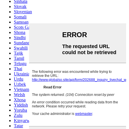
Sinhala
Slovak
Slovenian
Somali
Samoan
Scots Gaelic
Shona
Sindhi
Sundanese
Swahili
Tajik
Tamil
Telugu
Thai
Ukrainian
Urdu
Uzbek
Vietnamese
Welsh
Xhosa
Yiddish
Yoruba
Zulu
Kinyarwanda
Tatar