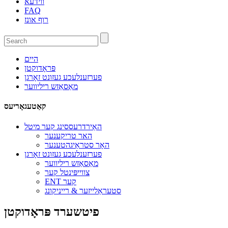
ווידעא
FAQ
רוף אונז
היים
פּראָדוקטן
פערזענלעכע געזונט זאָרגן
מאַסאַזש ריליווער
קאַטעגאָריעס
האַירדרעססינג קער מיטל
האר טריקענער
האָר סטראַיגהטענער
פערזענלעכע געזונט זאָרגן
מאַסאַזש ריליווער
צווייפּינטל קער
ENT קער
סטעראַלייזער & רייניקונג
פיטשערד פּראָדוקטן