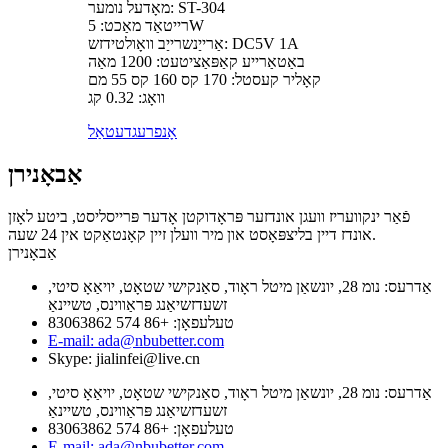
מאָדעל נומער: ST-304
רייטאַד מאַכט: 5W
אַרייַנשרייַב וואָולטידזש: DC5V 1A
באַטאַרייע קאַפּאַציטעט: 1200 מאַה
קאָליר קעסטל: 170 קס 160 קס 55 מם
וואָג: 0.32 קג
אָנפרעג
דעטאַל
אַבאָנירן
פֿאַר ינקוועריז וועגן אונדזער פּראָדוקטן אָדער פּרייסליסט, ביטע לאָזן
אונדז דיין בליצפּאָסט און מיר וועלן זיין קאָנטאַקט אין 24 שעה.
אַבאָנירן
אַדרעס: נומ 28, יונשאַן מיטל ראָוד, סאַנקישי שטאָט, יויאַאָ סיטי,
זשעדזשיאַנג פּראַווינס, טשיינאַ
טעלעפאָן: +86 574 83063862
E-mail: ada@nbubetter.com
Skype: jialinfei@live.cn
אַדרעס: נומ 28, יונשאַן מיטל ראָוד, סאַנקישי שטאָט, יויאַאָ סיטי,
זשעדזשיאַנג פּראַווינס, טשיינאַ
טעלעפאָן: +86 574 83063862
E-mail: ada@nbubetter.com