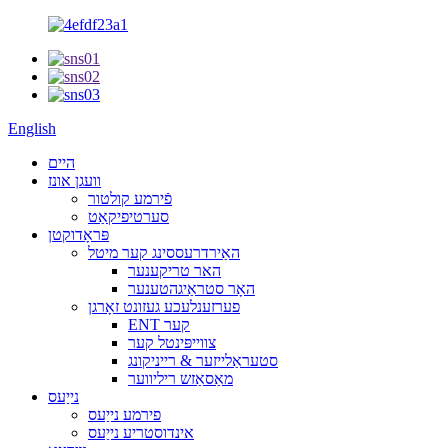
English
היים
וועגן אונז
פֿירמע קולטור
סערטיפיקאַט
פּראָדוקטן
האַירדרעססינג קער מיטל
האר טריקענער
האָר סטראַיגהטענער
פערזענלעכע געזונט זאָרגן
ENT קער
צווייפּינטל קער
סטעראַלייזער & רייניקונג
מאַסאַזש ריליווער
נייַעס
פירמע נייַעס
אינדוסטריע נייַעס