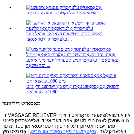
אָטאַמאַטיק עלעקטריק ענעמאַ ציבעלע
וואָטערפּרוף ריטשאַרדזשאַבאַל אָראַל קער
עלעקטריק ולטראַסאָני ...
פּאָרטאַטיוו עלעקטראָניש סטעראַלייזער מיני אָזאָנע
וסב טשאַר ...
וויסואַל אָטאָסקאָפּע עאַרוואַקס באַזייַטיקונג קיץ מיט
1080 פּ אַפּאַראַט
מאַסאַזש ריליווער
די MASSAGE RELIEVER איז אַ רעוואלוציאנער פּראָדוקט דיזיינד
צו צושטעלן לעצט טרייסט און אָפּרו.דאָס איז די שליימעסדיק לייזונג
פֿאַר יענע וואָס זוכן רעליעף פון די סטרעסאַז און סטריינז פון
וואָכעדיק לעבן.
מאַסאַזשער פֿאַר האַלדז און צוריק
, וואָס ניצט היץ