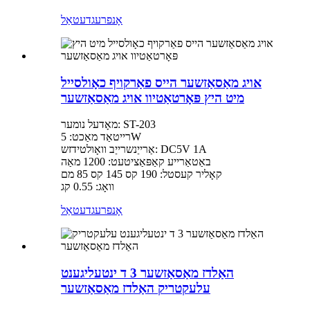
אָנפרעג
דעטאַל
אויג מאַסאַזשער הייס פאַרקויף כאָולסייל
מיט היץ פּאָרטאַטיוו אויג מאַסאַזשער
מאָדעל נומער: ST-203
רייטאַד מאַכט: 5W
אַרייַנשרייַב וואָולטידזש: DC5V 1A
באַטאַרייע קאַפּאַציטעט: 1200 מאַה
קאָליר קעסטל: 190 קס 145 קס 85 מם
וואָג: 0.55 קג
אָנפרעג
דעטאַל
האַלדז מאַסאַזשער 3 ד ינטעליגענט
עלעקטריק האַלדז מאַסאַזשער